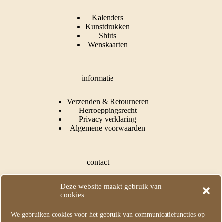
Kalenders
Kunstdrukken
Shirts
Wenskaarten
informatie
Verzenden & Retourneren
Herroeppingsrecht
Privacy verklaring
Algemene voorwaarden
contact
Puss In Books Illustration
Deze website maakt gebruik van
Kapelle, Nederland
cookies
KvK: 73549282
We gebruiken cookies voor het gebruik van communicatiefuncties op
M:
info@pussinbooksillustration.com