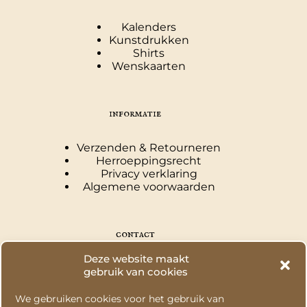
Kalenders
Kunstdrukken
Shirts
Wenskaarten
informatie
Verzenden & Retourneren
Herroeppingsrecht
Privacy verklaring
Algemene voorwaarden
contact
Deze website maakt
Puss In Books Illustration
gebruik van cookies
Kapelle, Nederland
KvK: 73549282
We gebruiken cookies voor het gebruik van