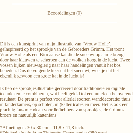
Beoordelingen (0)
Dit is een kunstprint van mijn illustratie van ‘Vrouw Holle’,
geïnspireerd op het sprookje van de Gebroeders Grimm. Het toont
Vrouw Holle als een Birmaanse kat die de sneeuw op aarde brengt
door haar klauwen te scherpen aan de wolken hoog in de lucht. Twee
vossen kijken nieuwsgierig naar haar handelingen vanuit het bos
beneden. Dus de volgende keer dat het sneeuwt, weet je dat het
eigenlijk gewoon een grote kat in de lucht is!
Ik heb de sprookjesillustratie gecreëerd door traditionele en digitale
technieken te combineren, wat heeft geleid tot een uniek en betoverend
resultaat. De prent is perfect voor allerlei soorten wanddecoratie: thuis,
in kinderkamers, op scholen, in (katten)cafés en meer. Het is ook een
prachtig fan-art cadeau voor liefhebbers van sprookjes, de Grimm-
broers en natuurlijk kattenfans.
*Afmetingen: 30 x 30 cm = 11,8 x 11,8 inch.
*Digitaal afgedrukt op Tintoretto Gesso papier (250 gsm).