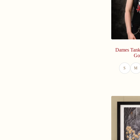
Dames Tank 
Go
S
M