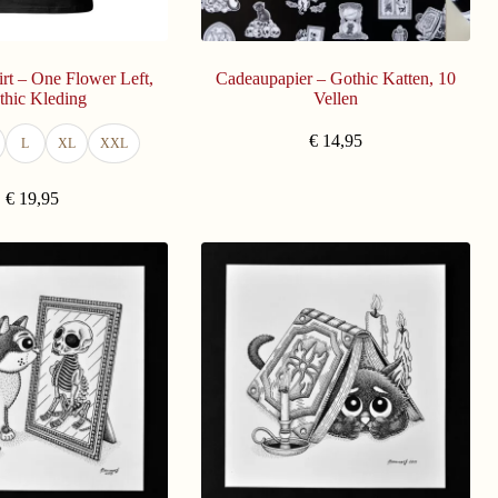
rt – One Flower Left,
Cadeaupapier – Gothic Katten, 10
thic Kleding
Vellen
€
14,95
L
XL
XXL
€
19,95