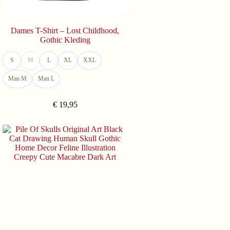
Dames T-Shirt – Lost Childhood,
Gothic Kleding
S
M
L
XL
XXL
Man M
Man L
€
19,95