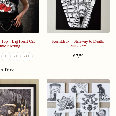
Top – Big Heart Cat,
Kunstdruk – Stairway to Death,
thic Kleding
20×25 cm
€
7,50
L
XL
XXL
€
19,95