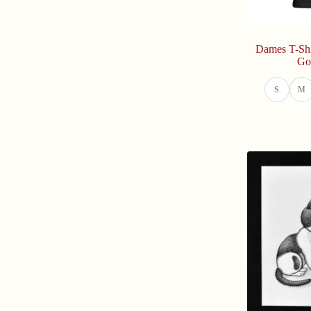
Dames T-Shi
Go
S
M