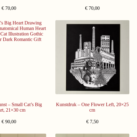
€
70,00
€
70,00
nst – Small Cat’s Big
Kunstdruk – One Flower Left, 20×25
rt, 21×30 cm
cm
€
90,00
€
7,50