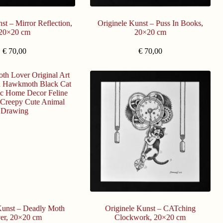
st – Mirror Reflection,
Originele Kunst – Puss In Books,
20×20 cm
20×20 cm
€
70,00
€
70,00
Kunst – Deadly Moth
Originele Kunst – CATching
er, 20×20 cm
Clockwork, 20×20 cm