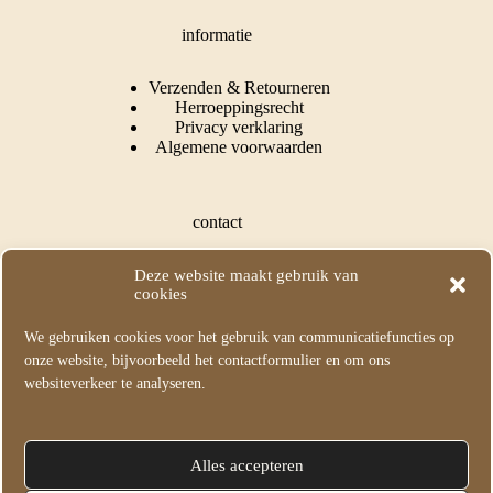
informatie
Verzenden & Retourneren
Herroeppingsrecht
Privacy verklaring
Algemene voorwaarden
contact
Puss In Books Illustration
Deze website maakt gebruik van
Kapelle, Nederland
cookies
KvK: 73549282
We gebruiken cookies voor het gebruik van communicatiefuncties op
M:
info@pussinbooksillustration.com
onze website, bijvoorbeeld het contactformulier en om ons
T: +31 (0) 615631595
websiteverkeer te analyseren.
volg mij
Alles accepteren