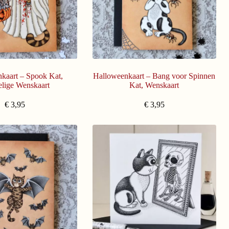
kaart – Spook Kat,
Halloweenkaart – Bang voor Spinnen
elige Wenskaart
Kat, Wenskaart
€
3,95
€
3,95