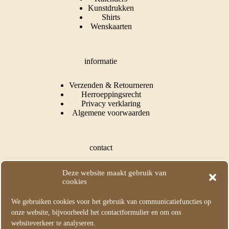
Kunstdrukken
Shirts
Wenskaarten
informatie
Verzenden & Retourneren
Herroeppingsrecht
Privacy verklaring
Algemene voorwaarden
contact
Puss In Books Illustration
Deze website maakt gebruik van
Kapelle, Nederland
cookies
KvK: 73549282
We gebruiken cookies voor het gebruik van communicatiefuncties op
M:
info@pussinbooksillustration.com
onze website, bijvoorbeeld het contactformulier en om ons
T: +31 (0) 615631595
websiteverkeer te analyseren.