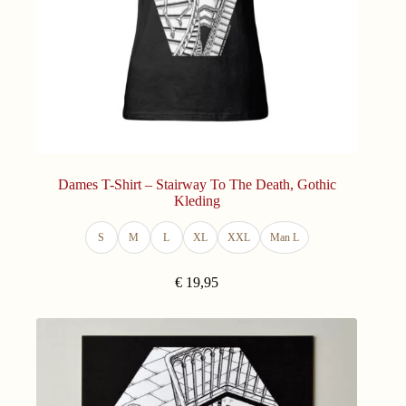
Dames T-Shirt – Stairway To The Death, Gothic
Kleding
S
M
L
XL
XXL
Man L
€
19,95