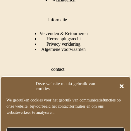
informatie
Verzenden & Retourneren
Herroeppingsrecht
Privacy verklaring
Algemene voorwaarden
contact
Puss In Books Illustration
Deze website maakt gebruik van
Kapelle, Nederland
cookies
KvK: 73549282
We gebruiken cookies voor het gebruik van communicatiefuncties op
M:
info@pussinbooksillustration.com
onze website, bijvoorbeeld het contactformulier en om ons
T: +31 (0) 615631595
websiteverkeer te analyseren.
volg mij