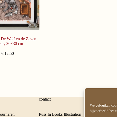
 De Wolf en de Zeven
ens, 30×30 cm
€
12,50
contact
We gebruiken cook
bijvoorbeeld het c
ourneren
Puss In Books Illustration