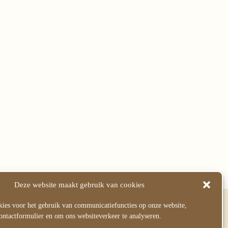
Deze website maakt gebruik van cookies
volg mij
ies voor het gebruik van communicatiefuncties op onze website,
ontactformulier en om ons websiteverkeer te analyseren.
Wil je regelmatig nieuw werk van mij