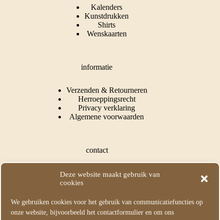
Kalenders
Kunstdrukken
Shirts
Wenskaarten
informatie
Verzenden & Retourneren
Herroeppingsrecht
Privacy verklaring
Algemene voorwaarden
contact
Puss In Books Illustration
Deze website maakt gebruik van
Kapelle, Nederland
cookies
KvK: 73549282
We gebruiken cookies voor het gebruik van communicatiefuncties op
M:
info@pussinbooksillustration.com
onze website, bijvoorbeeld het contactformulier en om ons
T: +31 (0) 615631595